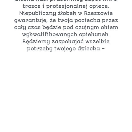
trosce i profesjonalnej opiece.
Niepubliczny żłobek w Rzeszowie
gwarantuje, że twoja pociecha przez
cały czas będzie pod czujnym okiem
wykwalifikowanych opiekunek.
Będziemy zaspokajać wszelkie
potrzeby twojego dziecka –
oczywiście z wyjątkiem potrzeby
bliskości mamy. Dołożymy wszelkich
starań, by Maleństwo czuło się
dobrze i rozwijało jak najlepiej. Nie
martw się, że dziecko przez cały
czas twojej nieobecności będzie
tęsknić – inne dzieci, nowe zabawki
i wspólne zajęcia sprawią, że
maluchowi czas minie szybko i ani
się obejrzy, znowu się spotkacie.