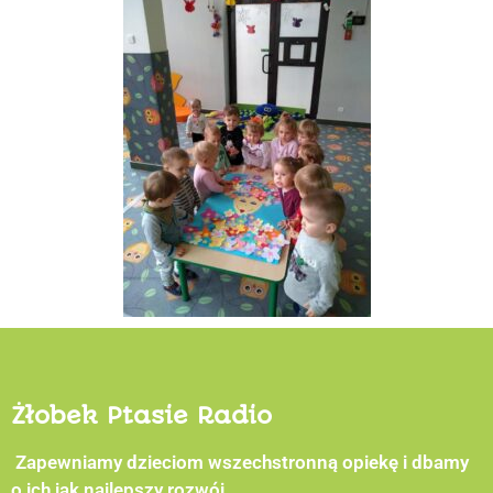
Żłobek Ptasie Radio
Zapewniamy dzieciom wszechstronną opiekę i dbamy
o ich jak najlepszy rozwój