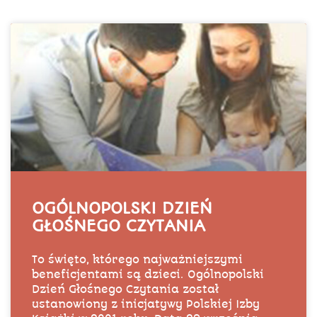
OGÓLNOPOLSKI DZIEŃ
GŁOŚNEGO CZYTANIA
To święto, którego najważniejszymi
beneficjentami są dzieci. Ogólnopolski
Dzień Głośnego Czytania został
ustanowiony z inicjatywy Polskiej Izby