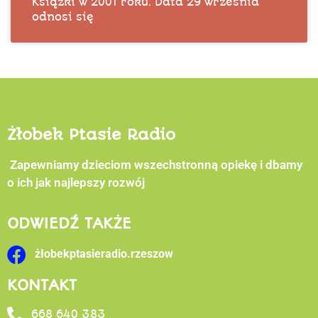
Książki w 2001 roku. Data 29 września
odnosi się
Żłobek Ptasie Radio
Zapewniamy dzieciom wszechstronną opiekę i dbamy
o ich jak najlepszy rozwój
ODWIEDŹ TAKŻE
żłobekptasieradio.rzeszow
KONTAKT
668 640 383