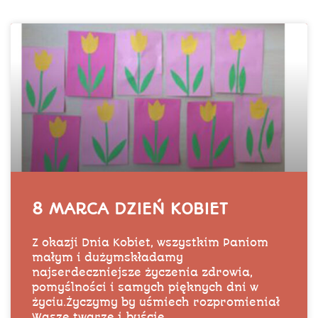
8 MARCA DZIEŃ KOBIET
Z okazji Dnia Kobiet, wszystkim Paniom
małym i dużymskładamy
najserdeczniejsze życzenia zdrowia,
pomyślności i samych pięknych dni w
życiu.Życzymy by uśmiech rozpromieniał
Wasze twarze i byście